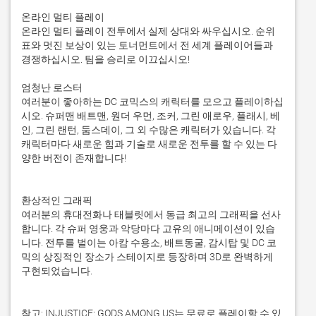
온라인 멀티 플레이

온라인 멀티 플레이 전투에서 실제 상대와 싸우십시오. 순위
표와 멋진 보상이 있는 토너먼트에서 전 세계 플레이어들과 
경쟁하십시오. 팀을 승리로 이끄십시오!

엄청난 로스터

여러분이 좋아하는 DC 코믹스의 캐릭터를 모으고 플레이하십
시오. 슈퍼맨 배트맨, 원더 우먼, 조커, 그린 애로우, 플래시, 베
인, 그린 랜턴, 둠스데이, 그 외 수많은 캐릭터가 있습니다. 각 
캐릭터마다 새로운 힘과 기술로 새로운 전투를 할 수 있는 다
양한 버전이 존재합니다!

환상적인 그래픽

여러분의 휴대전화나 태블릿에서 동급 최고의 그래픽을 선사
합니다. 각 슈퍼 영웅과 악당마다 고유의 애니메이션이 있습
니다. 전투를 벌이는 아캄 수용소, 배트동굴, 감시탑 및 DC 코
믹의 상징적인 장소가 스테이지로 등장하며 3D로 완벽하게 
구현되었습니다.

참고: INJUSTICE: GODS AMONG US는 무료로 플레이할 수 있