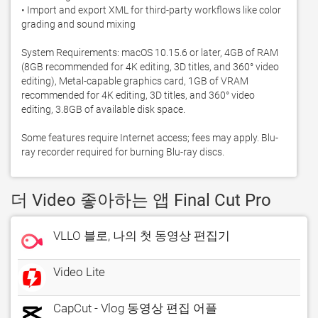
• Import and export XML for third-party workflows like color 
grading and sound mixing

System Requirements: macOS 10.15.6 or later, 4GB of RAM 
(8GB recommended for 4K editing, 3D titles, and 360° video 
editing), Metal-capable graphics card, 1GB of VRAM 
recommended for 4K editing, 3D titles, and 360° video 
editing, 3.8GB of available disk space.

Some features require Internet access; fees may apply. Blu-
ray recorder required for burning Blu-ray discs.
더 Video 좋아하는 앱 Final Cut Pro
VLLO 블로, 나의 첫 동영상 편집기
Video Lite
CapCut - Vlog 동영상 편집 어플